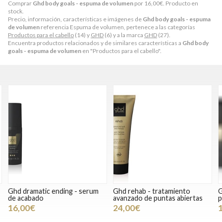
Comprar
Ghd body goals - espuma de volumen
por
16,00
€
. Producto en
stock.
Precio, información, características e imágenes de
Ghd body goals - espuma
de volumen
referencia Espuma de volumen, pertenece a las categorías
Productos para el cabello
(14) y
GHD
(6) y a la marca
GHD
(27).
Encuentra productos relacionados y de similares características a
Ghd body
goals - espuma de volumen
en "Productos para el cabello".
ding - serum
Ghd rehab - tratamiento
Ghd shiny ever after
avanzado de puntas abiertas
potenciador de brill
24,00€
12,00€