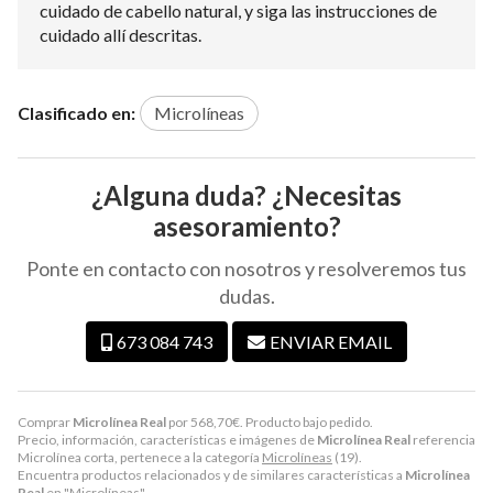
cuidado de cabello natural, y siga las instrucciones de
cuidado allí descritas.
Clasificado en:
Microlíneas
¿Alguna duda? ¿Necesitas
asesoramiento?
Ponte en contacto con nosotros y resolveremos tus
dudas.
673 084 743
ENVIAR EMAIL
Comprar
Microlínea Real
por
568,70
€
. Producto bajo pedido.
Precio, información, características e imágenes de
Microlínea Real
referencia
Microlínea corta, pertenece a la categoría
Microlíneas
(19).
Encuentra productos relacionados y de similares características a
Microlínea
Real
en "Microlíneas".