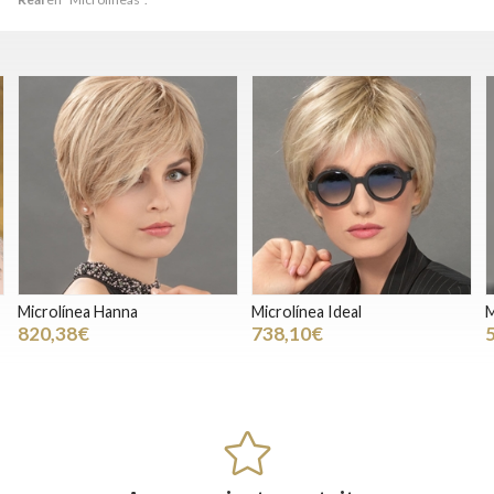
Microlínea Ideal
Microlínea Just Nature
M
738,10€
554,18€